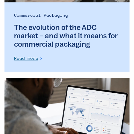
it
means
Commercial Packaging
for
The evolution of the ADC
commercial
packaging
market – and what it means for
commercial packaging
Read more
The
Operational
Backbone
of
Clinical
Supply: Why
DSMs
Matter