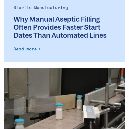
Automated
Sterile Manufacturing
Lines
Why Manual Aseptic Filling
Often Provides Faster Start
Dates Than Automated Lines
Read more
The
evolution
of
the
ADC
market
–
and
what