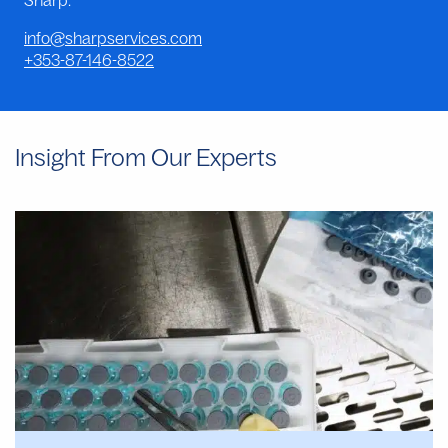
Sharp:
info@sharpservices.com
+353-87-146-8522
Insight From Our Experts
Why
Manual
Aseptic
Filling
Often
Provides
Faster
Start
Dates
Than